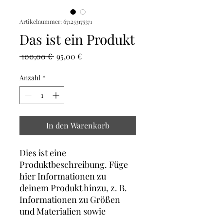
Artikelnummer: 671253175371
Das ist ein Produkt
Standardpreis
Sale-
 100,00 € 
95,00 €
Preis
Anzahl
*
In den Warenkorb
Dies ist eine 
Produktbeschreibung. Füge 
hier Informationen zu 
deinem Produkt hinzu, z. B. 
Informationen zu Größen 
und Materialien sowie 